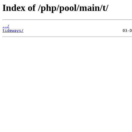
Index of /php/pool/main/t/
../
tideways/